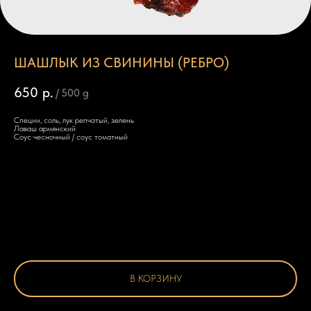
ШАШЛЫК ИЗ СВИНИНЫ (РЕБРО)
650
р.
/
500 g
Специи, соль, лук репчатый, зелень
Лаваш армянский
Соус чесночный / соус томатный
В КОРЗИНУ