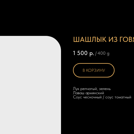
ШАШЛЫК ИЗ ГОВ
1 500
р.
/
400 g
В КОРЗИНУ
Лук репчатый, зелень
Лаваш армянский
Соус чесночный / соус томатный