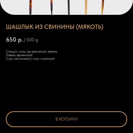
ШАШЛЫК ИЗ СВИНИНЫ (МЯКОТЬ)
650
р.
/
500 g
Специи, соль, лук репчатый, зелень
Лаваш армянский
Соус чесночный / соус томатный
В КОРЗИНУ