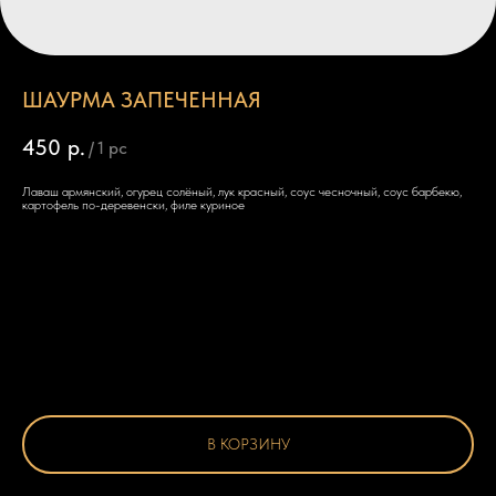
ШАУРМА ЗАПЕЧЕННАЯ
450
р.
/
1 pc
Лаваш армянский, огурец солёный, лук красный, соус чесночный, соус барбекю,
картофель по-деревенски, филе куриное
В КОРЗИНУ