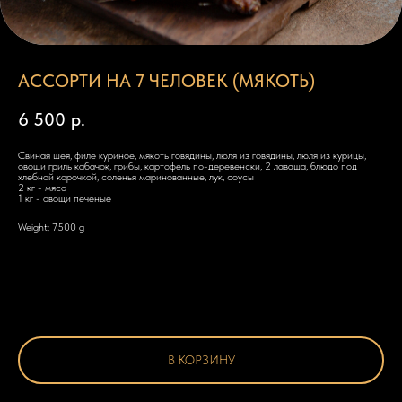
АССОРТИ НА 7 ЧЕЛОВЕК (МЯКОТЬ)
6 500
р.
Свиная шея, филе куриное, мякоть говядины, люля из говядины, люля из курицы,
овощи гриль кабачок, грибы, картофель по-деревенски, 2 лаваша, блюдо под
хлебной корочкой, соленья маринованные, лук, соусы
2 кг - мясо
1 кг - овощи печеные
Weight: 7500 g
В КОРЗИНУ