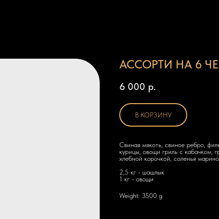
АССОРТИ НА 6 Ч
6 000
р.
В КОРЗИНУ
Свиная мякоть, свиное ребро, филе
курицы, овощи гриль с кабачком, 
хлебной корочкой, соленья марино
2,5 кг - шашлык
1 кг - овощи
Weight: 3500 g